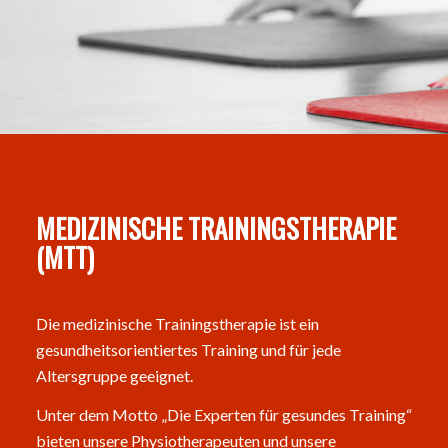
MEDIZINISCHE TRAININGSTHERAPIE
(MTT)
Die medizinische Trainingstherapie ist ein
gesundheitsorientiertes Training und für jede
Altersgruppe geeignet.
Unter dem Motto „Die Experten für gesundes Training“
bieten unsere Physiotherapeuten und unsere